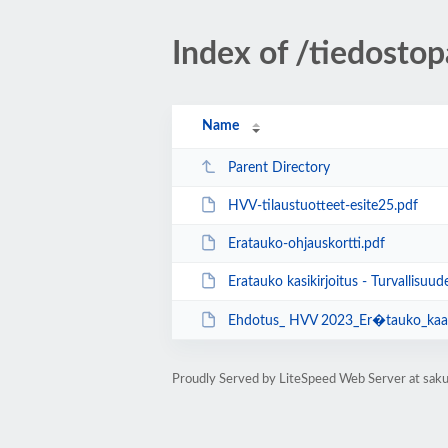
Index of /tiedosto
Name
Parent Directory
HVV-tilaustuotteet-esite25.pdf
Eratauko-ohjauskortti.pdf
Eratauko kasikirjoitus - Turvallisuudesta H
Ehdotus_ HVV 2023_Er�tauko_kaa
Proudly Served by LiteSpeed Web Server at saku