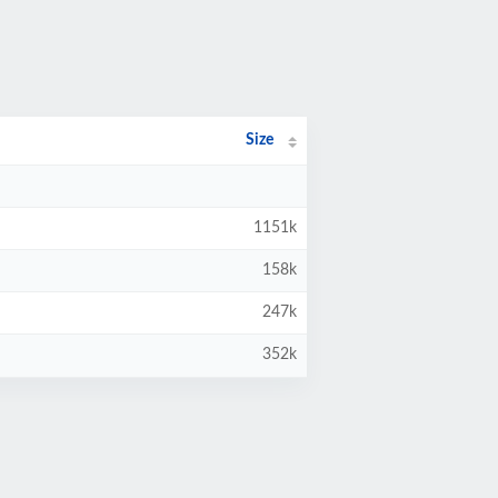
Size
1151k
158k
247k
352k