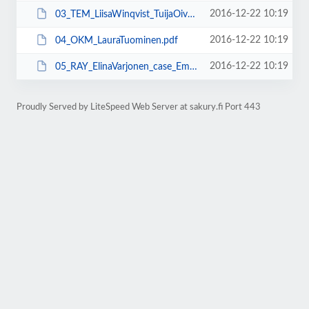
2016-12-22 10:19
03_TEM_LiisaWinqvist_TuijaOivo(1).pdf
2016-12-22 10:19
04_OKM_LauraTuominen.pdf
2016-12-22 10:19
05_RAY_ElinaVarjonen_case_Emma_et_Elias.pdf
Proudly Served by LiteSpeed Web Server at sakury.fi Port 443