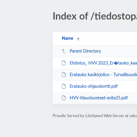
Index of /tiedosto
Name
Parent Directory
Ehdotus_ HVV 2023_Er�tauko_kaa
Eratauko kasikirjoitus - Turvallisuudesta H
Eratauko-ohjauskortti.pdf
HVV-tilaustuotteet-esite25.pdf
Proudly Served by LiteSpeed Web Server at saku