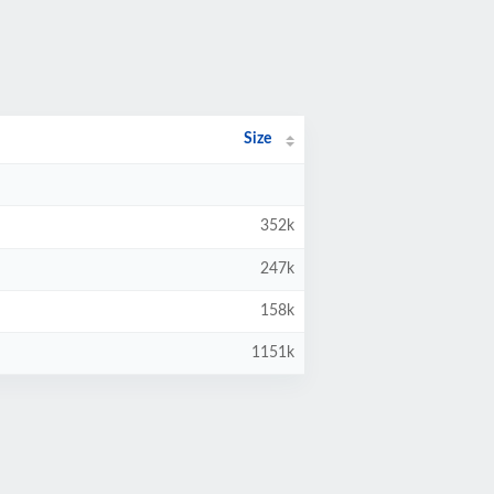
Size
352k
247k
158k
1151k