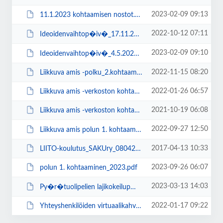
2023-02-09 09:13
11.1.2023 kohtaamisen nostot.pdf
2022-10-12 07:11
Ideoidenvaihtop�iv�_17.11.2022_OHJELMA.pdf
2023-02-09 09:10
Ideoidenvaihtop�iv�_4.5.2023_OHJELMA.pdf
2022-11-15 08:20
Liikkuva amis -polku_2.kohtaaminen_KOOSTE.pdf
2022-01-26 06:57
Liikkuva amis -verkoston kohtaaminen 15.2.2022.pdf
2021-10-19 06:08
Liikkuva amis -verkoston kohtaaminen 3.11.2021.pdf
2022-09-27 12:50
Liikkuva amis polun 1. kohtaaminen_t�rkeimm�t nostot 6.9.2022.pdf
2017-04-13 10:33
LIITO-koulutus_SAKUry_08042017.pptx
2023-09-26 06:07
polun 1. kohtaaminen_2023.pdf
2023-03-13 14:03
Py�r�tuolipelien lajikokeilup�iv� 18.4..pdf
2022-01-17 09:22
Yhteyshenkilöiden virtuaalikahvilat 2022.pptx